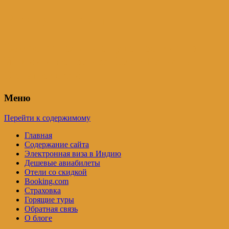
Индия – трип
Самостоятельные путешествия по
Индии и не только. Блог Татьяны
Осташевской
Меню
Перейти к содержимому
Главная
Содержание сайта
Электронная виза в Индию
Дешевые авиабилеты
Отели со скидкой
Booking.com
Страховка
Горящие туры
Обратная связь
О блоге