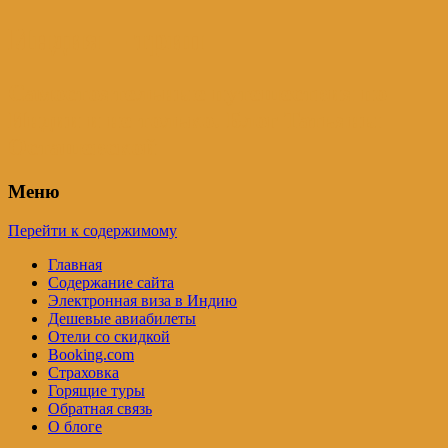
Индия – трип
Самостоятельные путешествия по
Индии и не только. Блог Татьяны
Осташевской
Меню
Перейти к содержимому
Главная
Содержание сайта
Электронная виза в Индию
Дешевые авиабилеты
Отели со скидкой
Booking.com
Страховка
Горящие туры
Обратная связь
О блоге