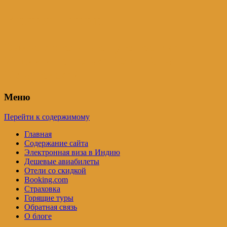
Индия – трип
Самостоятельные путешествия по
Индии и не только. Блог Татьяны
Осташевской
Меню
Перейти к содержимому
Главная
Содержание сайта
Электронная виза в Индию
Дешевые авиабилеты
Отели со скидкой
Booking.com
Страховка
Горящие туры
Обратная связь
О блоге