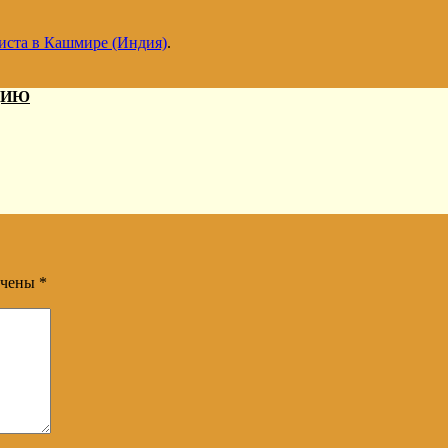
иста в Кашмире (Индия)
.
ДИЮ
ечены
*