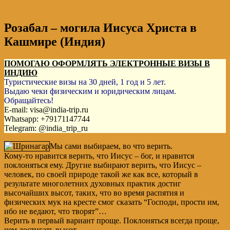
Розабал – могила Иисуса Христа в
Кашмире (Индия)
ПОМОГАЮ ОФОРМЛЯТЬ ЭЛЕКТРОННЫЕ ВИЗЫ В
ИНДИЮ
Туристические визы на 30 дней, 1 год и 5 лет.
Выдаю чеки физическим и юридическим лицам.
Обращайтесь!
E-mail: visa@india-trip.ru
Whatsapp: +79171147744
Telegram: @india_trip_ru
Мы сами выбираем, во что верить.
Кому-то нравится верить, что Иисус – бог, и нравится
поклоняться ему. Другие выбирают верить, что Иисус –
человек, по своей природе такой же как все, который в
результате многолетних духовных практик достиг
высочайших высот, таких, что во время распятия
и
физических мук на кресте смог сказать “Господи, прости им,
ибо не ведают, что творят”…
Верить в первый вариант проще. Поклоняться всегда проще,
чем достигать высот.