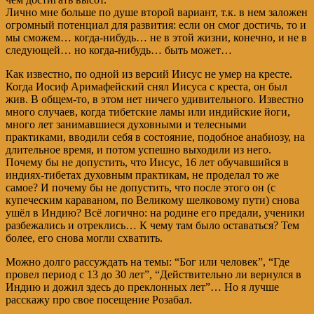
Лично мне больше по душе второй вариант, т.к. в нем заложен
огромный потенциал для развития: если он смог достичь, то и
мы сможем… когда-нибудь… не в этой жизни, конечно, и не в
следующей… но когда-нибудь… быть может…
Как известно, по одной из версий Иисус не умер на кресте.
Когда Иосиф Аримафейский снял Иисуса с креста, он был
жив. В общем-то, в этом нет ничего удивительного. Известно
много случаев, когда тибетские ламы или индийские йоги,
много лет занимавшиеся духовными и телесными
практиками, вводили себя в состояние, подобное анабиозу, на
длительное время, и потом успешно выходили из него.
Почему бы не допустить, что Иисус, 16 лет обучавшийся в
индиях-тибетах духовным практикам, не проделал то же
самое? И почему бы не допустить, что после этого он (с
купеческим караваном, по Великому шелковому пути) снова
ушёл в Индию? Всё логично: на родине его предали, ученики
разбежались и отреклись… К чему там было оставаться? Тем
более, его снова могли схватить.
Можно долго рассуждать на темы: “Бог или человек”, “Где
провел период с 13 до 30 лет”, “Действительно ли вернулся в
Индию и дожил здесь до преклонных лет”… Но я лучше
расскажу про свое посещение Розабал.