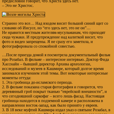
предисловий говорит, что Христа здесь нет.
– Это не Христос.
Странно это все… Над входом висит большой синий щит со
словами об Иисусе, но “его здесь нет, это не он”…
Не нравится местным жителям-мусульманам, что приходят
сюда чужаки. И предупреждение над калиткой висит, что
фото и видео запрещены. Я не сразу его заметила, и
фотографировала со спокойной совестью.
…После приезда домой я посмотрела документальный фильм
про Розабал. В фильме – интересное интервью. Доктор Фида
Хасснайн – бывший директор Архива археологии,
исследований и музеев в Кашмире, который долгое время
занимался изучением этой темы. Вот некоторые интересные
моменты оттуда:
1. Эта гробница до-исламского периода.
2. В фильме показана старая фотография и говорится, что
деревянный гроб покрыт тканью “еврейской внешности”, и
что сегодняшний саркофаг – всего лишь фасад. Настоящая
гробница находится в подземной камере и расположена в
направлении восток-запад, как было принято у евреев.
3. В 18 веке муфтий Кашмира издал указ о святыне Розабал, в