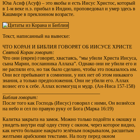
Юза Асиф (Асуф) – это якобы и есть Иисус Христос, который
в 1-м веке н.э. прибыл в Индию, проповедовал и умер здесь в
Кашмире в преклонном возрасте.
Текст, написанный на вывеске:
ЧТО КОРАН И БИБЛИЯ ГОВОРЯТ ОБ ИИСУСЕ ХРИСТЕ
Святой Коран говорит:
Что они (евреи) говорят, хвастаясь, “мы убили Христа Иисуса,
сына Марии, посланника Аллаха”. Однако они не убили его и
не распяли его, но так было сделано, чтобы это показалось им.
Они все пребывают в сомнении, у них нет об этом никакого
знания, а только предположения. Они не убили его. Аллах
вознес его к себе. Аллах всемогущ и мудр. (Ан-Ниса 157-158)
_______________________________________
Библия говорит:
После того как Господь (Иисус) говорил с ними, Он вознёсся
на небо и сел по правую руку от Бога (Марка 16:19)
Калитка закрыта на замок. Можно только подойти к окошку и
увидеть внутри ещё одну стену с окном, через которое видно,
как нечто большое накрыто зелёным покрывалом, расшитым
желтыми арабскими текстами. На полу перед окном