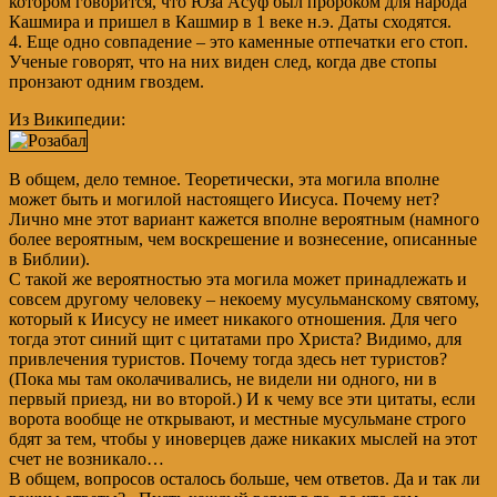
котором говорится, что Юза Асуф был пророком для народа
Кашмира и пришел в Кашмир в 1 веке н.э. Даты сходятся.
4. Еще одно совпадение – это каменные отпечатки его стоп.
Ученые говорят, что на них виден след, когда две стопы
пронзают одним гвоздем.
Из Википедии:
В общем, дело темное. Теоретически, эта могила вполне
может быть и могилой настоящего Иисуса. Почему нет?
Лично мне этот вариант кажется вполне вероятным (намного
более вероятным, чем воскрешение и вознесение, описанные
в Библии).
С такой же вероятностью эта могила может принадлежать и
совсем другому человеку – некоему мусульманскому святому,
который к Иисусу не имеет никакого отношения. Для чего
тогда этот синий щит с цитатами про Христа? Видимо, для
привлечения туристов. Почему тогда здесь нет туристов?
(Пока мы там околачивались, не видели ни одного, ни в
первый приезд, ни во второй.) И к чему все эти цитаты, если
ворота вообще не открывают, и местные мусульмане строго
бдят за тем, чтобы у иноверцев даже никаких мыслей на этот
счет не возникало…
В общем, вопросов осталось больше, чем ответов. Да и так ли