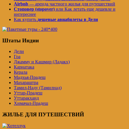
Airbnb
— аренда частного жилья для путешествий
Стоповер (stopover)
или Как летать еще дешевле и
интереснее
Как купить
дешевые авиабилеты в Дели
Штаты Индии
Дели
Гоа
Джамму и Кашмир (Ладакх)
Карнатака
Керала
Мадхья-Прадеш
Махараштра
Тамил-Наду (Тамилнад)
Уттар-Прадеш
Уттаракханд
Химачал-Прадеш
ЖИЛЬЕ ДЛЯ ПУТЕШЕСТВИЙ