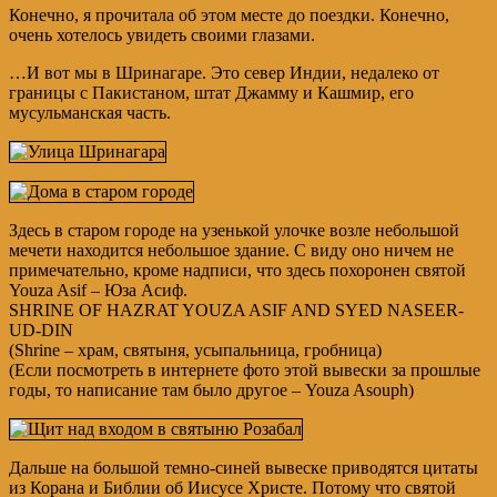
Конечно, я прочитала об этом месте до поездки. Конечно,
очень хотелось увидеть своими глазами.
…И вот мы в Шринагаре. Это север Индии, недалеко от
границы с Пакистаном, штат Джамму и Кашмир, его
мусульманская часть.
Здесь в старом городе на узенькой улочке возле небольшой
мечети находится небольшое здание. С виду оно ничем не
примечательно, кроме надписи, что здесь похоронен святой
Youza Asif – Юза Асиф.
SHRINE OF HAZRAT YOUZA ASIF AND SYED NASEER-
UD-DIN
(Shrine – храм, святыня, усыпальница, гробница)
(Если посмотреть в интернете фото этой вывески за прошлые
годы, то написание там было другое – Youza Asouph)
Дальше на большой темно-синей вывеске приводятся цитаты
из Корана и Библии об Иисусе Христе. Потому что святой