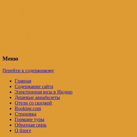
Индия – трип
Самостоятельные путешествия по
Индии и не только. Блог Татьяны
Осташевской
Меню
Перейти к содержимому
Главная
Содержание сайта
Электронная виза в Индию
Дешевые авиабилеты
Отели со скидкой
Booking.com
Страховка
Горящие туры
Обратная связь
О блоге