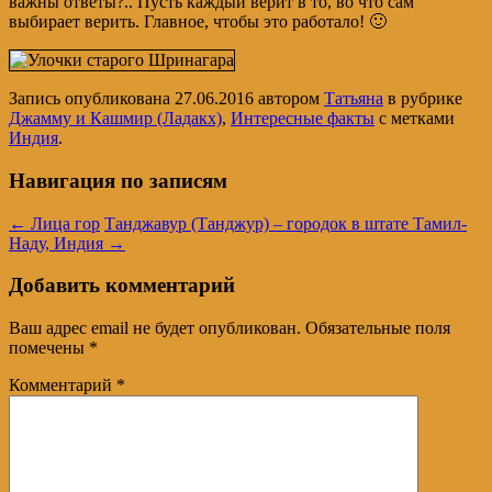
важны ответы?.. Пусть каждый верит в то, во что сам
выбирает верить. Главное, чтобы это работало! 🙂
Запись опубликована
27.06.2016
автором
Татьяна
в рубрике
Джамму и Кашмир (Ладакх)
,
Интересные факты
с метками
Индия
.
Навигация по записям
←
Лица гор
Танджавур (Танджур) – городок в штате Тамил-
Наду, Индия
→
Добавить комментарий
Ваш адрес email не будет опубликован.
Обязательные поля
помечены
*
Комментарий
*