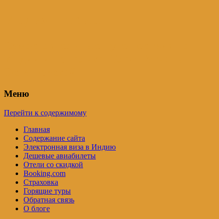
Индия – трип
Самостоятельные путешествия по
Индии и не только. Блог Татьяны
Осташевской
Меню
Перейти к содержимому
Главная
Содержание сайта
Электронная виза в Индию
Дешевые авиабилеты
Отели со скидкой
Booking.com
Страховка
Горящие туры
Обратная связь
О блоге