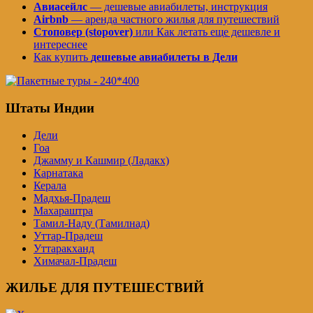
Авиасейлс
— дешевые авиабилеты, инструкция
Airbnb
— аренда частного жилья для путешествий
Стоповер (stopover)
или Как летать еще дешевле и
интереснее
Как купить
дешевые авиабилеты в Дели
Штаты Индии
Дели
Гоа
Джамму и Кашмир (Ладакх)
Карнатака
Керала
Мадхья-Прадеш
Махараштра
Тамил-Наду (Тамилнад)
Уттар-Прадеш
Уттаракханд
Химачал-Прадеш
ЖИЛЬЕ ДЛЯ ПУТЕШЕСТВИЙ