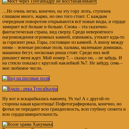
…Не очень легко, конечно, на эту гору лезть, ступенек
слишком много, жарко, но оно того стоит. С каждым
очередным поворотом открываются всё новые виды, и сердце
замирает всё больше и больше. Снова – эта сказочно-
фантастическая страна, вид сверху. Среди невероятного
нагромождения огромных камней, извиваясь, утекает куда-то
за горизонт река. Горы, состоящие из камней. А внизу между
ними – зеленые рисовые поля, пальмы, маленькие домишки,
машинки бегут, несколько рикш стоят. Среди них мой
рикшист меня ждет. Мой номер 7, – сказал он, – не забудь. И
на стекло показал с круглой наклейкой №7. Не забуду, семь –
мое любимое число.
Ну вот и вскарабкалась наконец. Ух ты! А с другой-то
стороны какая красотища! Пофотографировала, конечно, но
фотки не передают всю грандиозность, всю глубину сюжета и
всю сердцезамирательность.