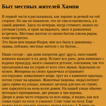
Быт местных жителей Хампи
В первой части я рассказывала, как хорошо за речкой на той
стороне. Но мы не пожалели, что не там остановились, а в
самой деревне. Здесь по вечерам, когда стемнеет, можно по
улочкам гулять, в храм заглядывать, закат в развалинах
встречать. Местные жители со своим бытом совсем рядом,
тоже интересно.
Это была моя первая Индия, мне все было в диковинку –
храмы, пейзажи, местные жители с их бытом…
Наши соседи – два дома напротив друг друга, окно нашей
комнаты выходит в их двор. Встают все рано, день начинают с
водных процедур, визги слышатся детские, плескания, так что
просыпаемся мы по утрам от всех этих звуков, будильник не
нужен. Женщины на своих крылечках устраивают
постирушки: намыливают вещи, трут их о каменное крыльцо,
потом сушат на крышах. Животные (коровы, овцы) ночуют
здесь прямо на улицах, никаких загонов для них не строят,
они паркуются на ночь возле домов. На нашей улице обычно
мотоцикл припаркован, две рикши и три коровы.
Двери в дома часто открыты на всю ширь, и видно, как вся
семья сидит на полу и ужинает. Спят тоже на полу. Еще
можно часто увидеть процесс мытья посуды: в Хампи он