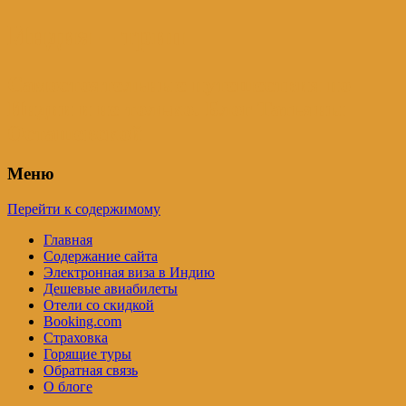
Индия – трип
Самостоятельные путешествия по
Индии и не только. Блог Татьяны
Осташевской
Меню
Перейти к содержимому
Главная
Содержание сайта
Электронная виза в Индию
Дешевые авиабилеты
Отели со скидкой
Booking.com
Страховка
Горящие туры
Обратная связь
О блоге