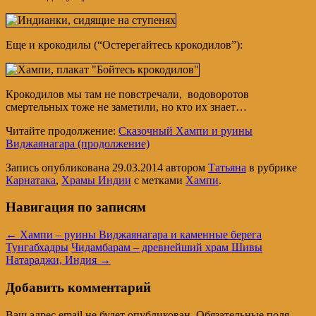
Еще и крокодилы (“Остерегайтесь крокодилов”):
Крокодилов мы там не повстречали, водоворотов
смертельных тоже не заметили, но кто их знает…
Читайте продолжение:
Сказочный Хампи и руины
Виджаянагара (продолжение)
Запись опубликована
29.03.2014
автором
Татьяна
в рубрике
Карнатака
,
Храмы Индии
с метками
Хампи
.
Навигация по записям
←
Хампи – руины Виджаянагара и каменные берега
Тунгабхадры
Чидамбарам – древнейший храм Шивы
Натараджи, Индия
→
Добавить комментарий
Ваш адрес email не будет опубликован.
Обязательные поля