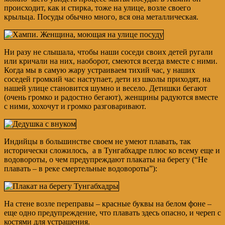
происходит, как и стирка, тоже на улице, возле своего
крыльца. Посуды обычно много, вся она металлическая.
Ни разу не слышала, чтобы наши соседи своих детей ругали
или кричали на них, наоборот, смеются всегда вместе с ними.
Когда мы в самую жару устраиваем тихий час, у наших
соседей громкий час наступает, дети из школы приходят, на
нашей улице становится шумно и весело. Детишки бегают
(очень громко и радостно бегают), женщины радуются вместе
с ними, хохочут и громко разговаривают.
Индийцы в большинстве своем не умеют плавать, так
исторически сложилось, а в Тунгабхадре плюс ко всему еще и
водовороты, о чем предупреждают плакаты на берегу (“Не
плавать – в реке смертельные водовороты”):
На стене возле переправы – красные буквы на белом фоне –
еще одно предупреждение, что плавать здесь опасно, и череп с
костями для устрашения.