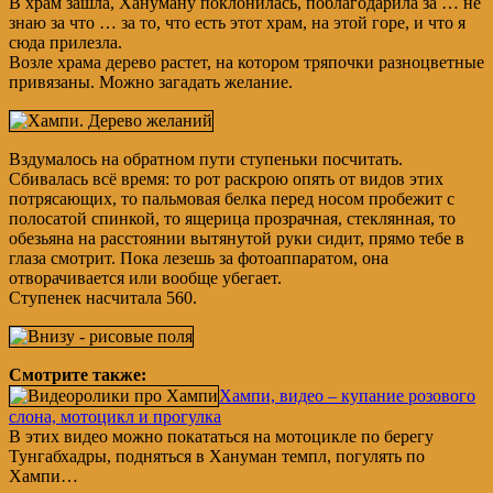
В храм зашла, Хануману поклонилась, поблагодарила за … не
знаю за что … за то, что есть этот храм, на этой горе, и что я
сюда прилезла.
Возле храма дерево растет, на котором тряпочки разноцветные
привязаны. Можно загадать желание.
Вздумалось на обратном пути ступеньки посчитать.
Сбивалась всё время: то рот раскрою опять от видов этих
потрясающих, то пальмовая белка перед носом пробежит с
полосатой спинкой, то ящерица прозрачная, стеклянная, то
обезьяна на расстоянии вытянутой руки сидит, прямо тебе в
глаза смотрит. Пока лезешь за фотоаппаратом, она
отворачивается или вообще убегает.
Ступенек насчитала 560.
Смотрите также:
Хампи, видео – купание розового
слона, мотоцикл и прогулка
В этих видео можно покататься на мотоцикле по берегу
Тунгабхадры, подняться в Хануман темпл, погулять по
Хампи…