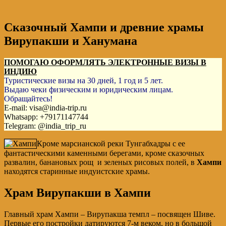
Сказочный Хампи и древние храмы
Вирупакши и Ханумана
ПОМОГАЮ ОФОРМЛЯТЬ ЭЛЕКТРОННЫЕ ВИЗЫ В
ИНДИЮ
Туристические визы на 30 дней, 1 год и 5 лет.
Выдаю чеки физическим и юридическим лицам.
Обращайтесь!
E-mail: visa@india-trip.ru
Whatsapp: +79171147744
Telegram: @india_trip_ru
Кроме марсианской реки Тунгабхадры с ее
фантастическими каменными берегами, кроме сказочных
развалин, банановых рощ и зеленых рисовых полей, в
Хампи
находятся старинные индуистские храмы.
Храм Вирупакши в Хампи
Главный храм Хампи – Вирупакша темпл – посвящен Шиве.
Первые его постройки датируются 7-м веком, но в большой