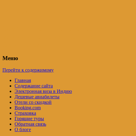
Индия – трип
Самостоятельные путешествия по
Индии и не только. Блог Татьяны
Осташевской
Меню
Перейти к содержимому
Главная
Содержание сайта
Электронная виза в Индию
Дешевые авиабилеты
Отели со скидкой
Booking.com
Страховка
Горящие туры
Обратная связь
О блоге