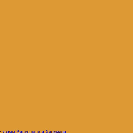
и и не только. Блог Татьяны Осташевс
е храмы Вирупакши и Ханумана
.