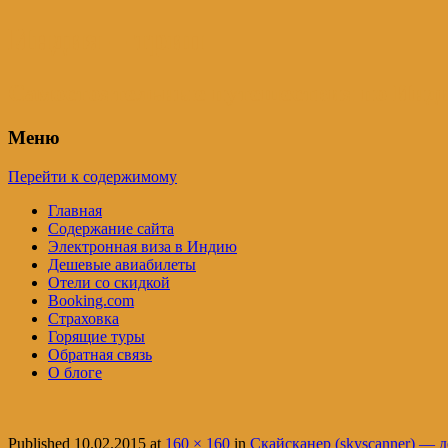
Индия – трип
Самостоятельные путешествия по Инди
Меню
Перейти к содержимому
Главная
Содержание сайта
Электронная виза в Индию
Дешевые авиабилеты
Отели со скидкой
Booking.com
Страховка
Горящие туры
Обратная связь
О блоге
Published
10.02.2015
at
160 × 160
in
Скайсканер (skyscanner) — 