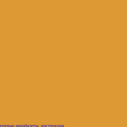
и и не только. Блог Татьяны Осташевс
дешевые авиабилеты, инструкция
.