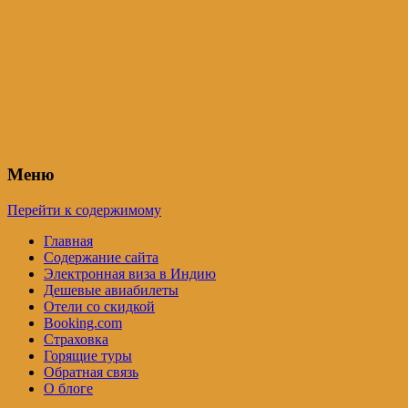
Индия – трип
Самостоятельные путешествия по
Индии и не только. Блог Татьяны
Осташевской
Меню
Перейти к содержимому
Главная
Содержание сайта
Электронная виза в Индию
Дешевые авиабилеты
Отели со скидкой
Booking.com
Страховка
Горящие туры
Обратная связь
О блоге