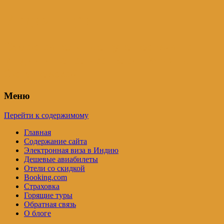
Индия – трип
Самостоятельные путешествия по
Индии и не только. Блог Татьяны
Осташевской
Меню
Перейти к содержимому
Главная
Содержание сайта
Электронная виза в Индию
Дешевые авиабилеты
Отели со скидкой
Booking.com
Страховка
Горящие туры
Обратная связь
О блоге