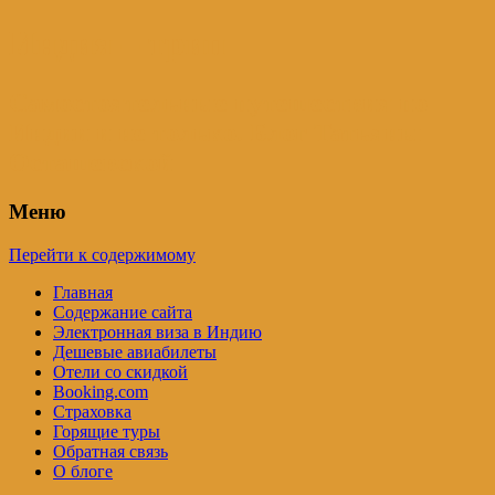
Индия – трип
Самостоятельные путешествия по
Индии и не только. Блог Татьяны
Осташевской
Меню
Перейти к содержимому
Главная
Содержание сайта
Электронная виза в Индию
Дешевые авиабилеты
Отели со скидкой
Booking.com
Страховка
Горящие туры
Обратная связь
О блоге