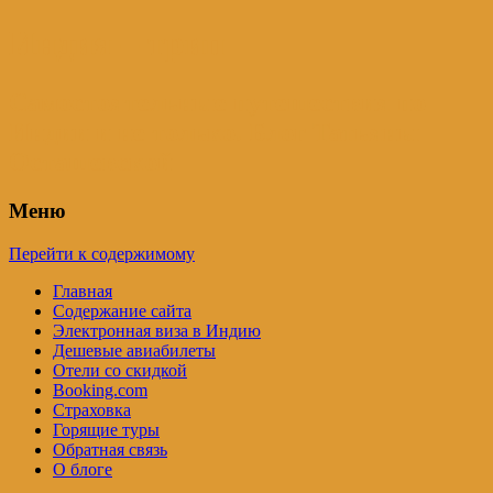
Индия – трип
Самостоятельные путешествия по
Индии и не только. Блог Татьяны
Осташевской
Меню
Перейти к содержимому
Главная
Содержание сайта
Электронная виза в Индию
Дешевые авиабилеты
Отели со скидкой
Booking.com
Страховка
Горящие туры
Обратная связь
О блоге