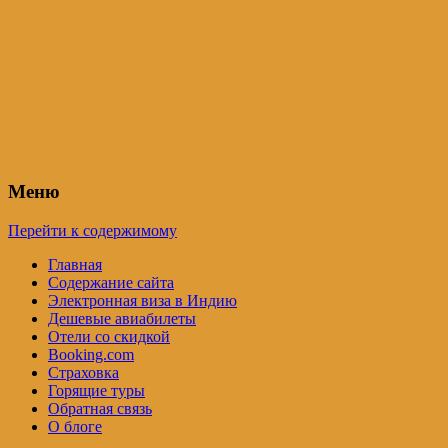
Индия – трип
Самостоятельные путешествия по
Индии и не только. Блог Татьяны
Осташевской
Меню
Перейти к содержимому
Главная
Содержание сайта
Электронная виза в Индию
Дешевые авиабилеты
Отели со скидкой
Booking.com
Страховка
Горящие туры
Обратная связь
О блоге