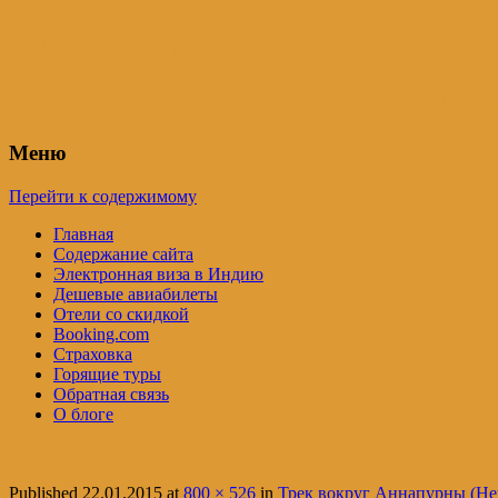
Индия – трип
Самостоятельные путешествия по Инди
Меню
Перейти к содержимому
Главная
Содержание сайта
Электронная виза в Индию
Дешевые авиабилеты
Отели со скидкой
Booking.com
Страховка
Горящие туры
Обратная связь
О блоге
Published
22.01.2015
at
800 × 526
in
Трек вокруг Аннапурны (Не