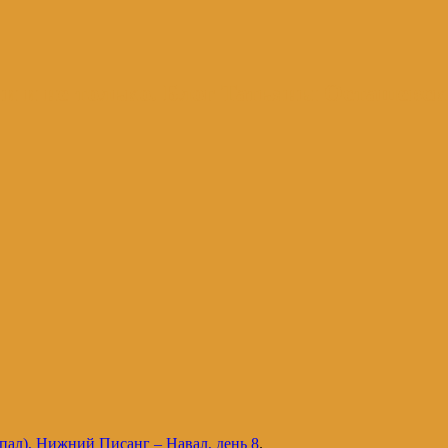
и и не только. Блог Татьяны Осташевс
пал), Нижний Писанг – Навал, день 8
.