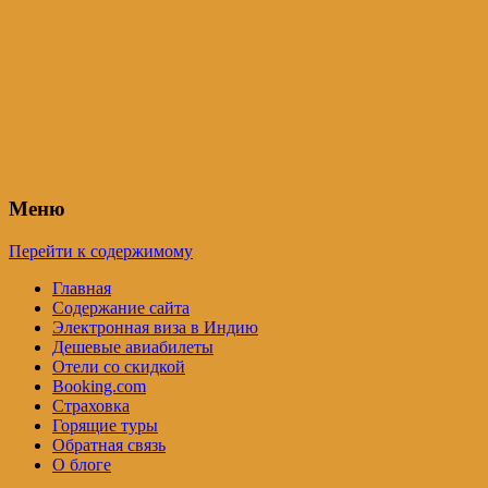
Индия – трип
Самостоятельные путешествия по
Индии и не только. Блог Татьяны
Осташевской
Меню
Перейти к содержимому
Главная
Содержание сайта
Электронная виза в Индию
Дешевые авиабилеты
Отели со скидкой
Booking.com
Страховка
Горящие туры
Обратная связь
О блоге