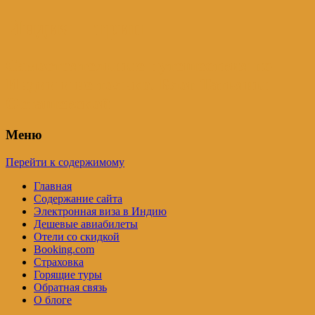
Индия – трип
Самостоятельные путешествия по
Индии и не только. Блог Татьяны
Осташевской
Меню
Перейти к содержимому
Главная
Содержание сайта
Электронная виза в Индию
Дешевые авиабилеты
Отели со скидкой
Booking.com
Страховка
Горящие туры
Обратная связь
О блоге