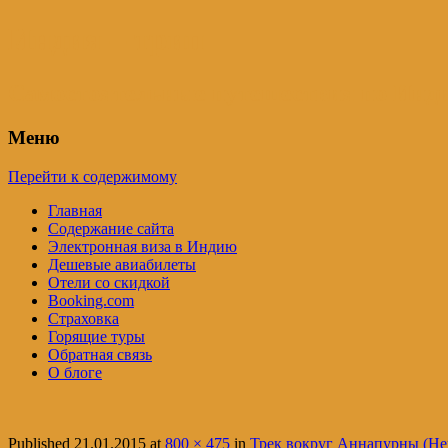
Индия – трип
Самостоятельные путешествия по Инди
Меню
Перейти к содержимому
Главная
Содержание сайта
Электронная виза в Индию
Дешевые авиабилеты
Отели со скидкой
Booking.com
Страховка
Горящие туры
Обратная связь
О блоге
Published
21.01.2015
at
800 × 475
in
Трек вокруг Аннапурны (Не