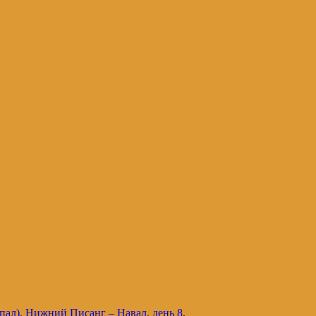
и и не только. Блог Татьяны Осташевс
пал), Нижний Писанг – Навал, день 8
.