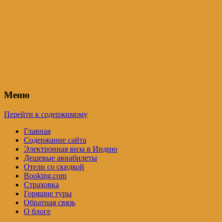
Индия – трип
Самостоятельные путешествия по
Индии и не только. Блог Татьяны
Осташевской
Меню
Перейти к содержимому
Главная
Содержание сайта
Электронная виза в Индию
Дешевые авиабилеты
Отели со скидкой
Booking.com
Страховка
Горящие туры
Обратная связь
О блоге