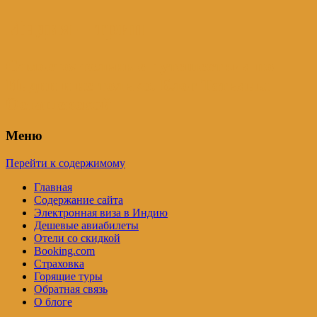
Индия – трип
Самостоятельные путешествия по
Индии и не только. Блог Татьяны
Осташевской
Меню
Перейти к содержимому
Главная
Содержание сайта
Электронная виза в Индию
Дешевые авиабилеты
Отели со скидкой
Booking.com
Страховка
Горящие туры
Обратная связь
О блоге