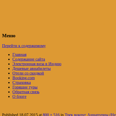
Индия – трип
Самостоятельные путешествия по Инди
Меню
Перейти к содержимому
Главная
Содержание сайта
Электронная виза в Индию
Дешевые авиабилеты
Отели со скидкой
Booking.com
Страховка
Горящие туры
Обратная связь
О блоге
Published
18.07.2015
at
800 × 516
in
Трек вокруг Аннапурны (Неп