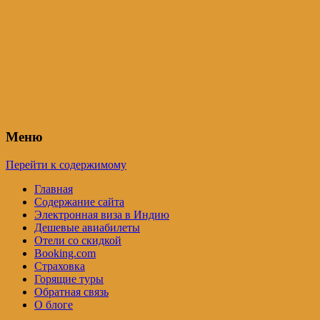
Индия – трип
Самостоятельные путешествия по
Индии и не только. Блог Татьяны
Осташевской
Меню
Перейти к содержимому
Главная
Содержание сайта
Электронная виза в Индию
Дешевые авиабилеты
Отели со скидкой
Booking.com
Страховка
Горящие туры
Обратная связь
О блоге