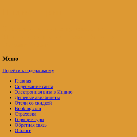
Индия – трип
Самостоятельные путешествия по
Индии и не только. Блог Татьяны
Осташевской
Меню
Перейти к содержимому
Главная
Содержание сайта
Электронная виза в Индию
Дешевые авиабилеты
Отели со скидкой
Booking.com
Страховка
Горящие туры
Обратная связь
О блоге