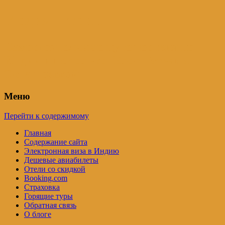
Индия – трип
Самостоятельные путешествия по
Индии и не только. Блог Татьяны
Осташевской
Меню
Перейти к содержимому
Главная
Содержание сайта
Электронная виза в Индию
Дешевые авиабилеты
Отели со скидкой
Booking.com
Страховка
Горящие туры
Обратная связь
О блоге