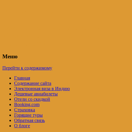
Индия – трип
Самостоятельные путешествия по
Индии и не только. Блог Татьяны
Осташевской
Меню
Перейти к содержимому
Главная
Содержание сайта
Электронная виза в Индию
Дешевые авиабилеты
Отели со скидкой
Booking.com
Страховка
Горящие туры
Обратная связь
О блоге