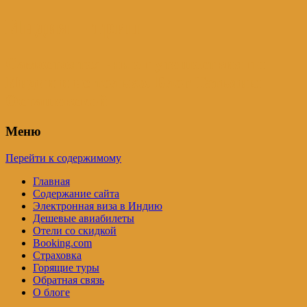
Индия – трип
Самостоятельные путешествия по
Индии и не только. Блог Татьяны
Осташевской
Меню
Перейти к содержимому
Главная
Содержание сайта
Электронная виза в Индию
Дешевые авиабилеты
Отели со скидкой
Booking.com
Страховка
Горящие туры
Обратная связь
О блоге