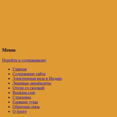
Индия – трип
Самостоятельные путешествия по
Индии и не только. Блог Татьяны
Осташевской
Меню
Перейти к содержимому
Главная
Содержание сайта
Электронная виза в Индию
Дешевые авиабилеты
Отели со скидкой
Booking.com
Страховка
Горящие туры
Обратная связь
О блоге