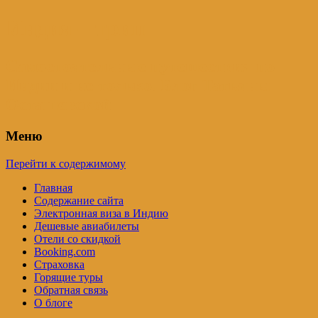
Индия – трип
Самостоятельные путешествия по
Индии и не только. Блог Татьяны
Осташевской
Меню
Перейти к содержимому
Главная
Содержание сайта
Электронная виза в Индию
Дешевые авиабилеты
Отели со скидкой
Booking.com
Страховка
Горящие туры
Обратная связь
О блоге