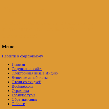
Индия – трип
Самостоятельные путешествия по
Индии и не только. Блог Татьяны
Осташевской
Меню
Перейти к содержимому
Главная
Содержание сайта
Электронная виза в Индию
Дешевые авиабилеты
Отели со скидкой
Booking.com
Страховка
Горящие туры
Обратная связь
О блоге