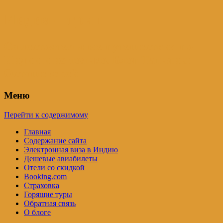
Индия – трип
Самостоятельные путешествия по
Индии и не только. Блог Татьяны
Осташевской
Меню
Перейти к содержимому
Главная
Содержание сайта
Электронная виза в Индию
Дешевые авиабилеты
Отели со скидкой
Booking.com
Страховка
Горящие туры
Обратная связь
О блоге