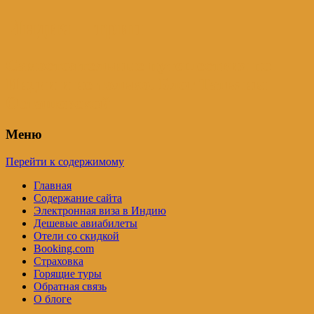
Индия – трип
Самостоятельные путешествия по
Индии и не только. Блог Татьяны
Осташевской
Меню
Перейти к содержимому
Главная
Содержание сайта
Электронная виза в Индию
Дешевые авиабилеты
Отели со скидкой
Booking.com
Страховка
Горящие туры
Обратная связь
О блоге