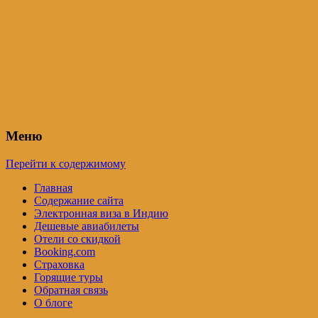
Индия – трип
Самостоятельные путешествия по
Индии и не только. Блог Татьяны
Осташевской
Меню
Перейти к содержимому
Главная
Содержание сайта
Электронная виза в Индию
Дешевые авиабилеты
Отели со скидкой
Booking.com
Страховка
Горящие туры
Обратная связь
О блоге