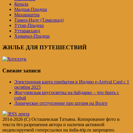
Керала
Мадхья-Прадеш
Махараштра
Тамил-Наду (Тамилнад)
Уттар-Прадеш
Уттаракханд
Химачал-Прадеш
ЖИЛЬЕ ДЛЯ ПУТЕШЕСТВИЙ
Свежие записи
Электронная карта прибытия в Индию e-Arrival Card с 1
октября 2025
Жигулевская кругосветка на байдарке – что брать с
собой
Лирическое отступление про шторм на Волге
RSS лента
2014-2026 (C) Осташевская Татьяна. Копирование фото и
текста без разрешения автора и наличия активной
индексируемой гиперссылки на india-trip.ru запрещено.