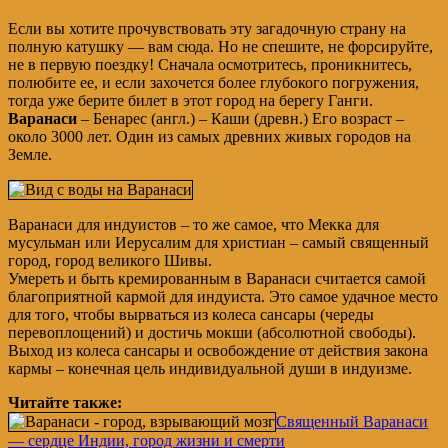
Если вы хотите прочувствовать эту загадочную страну на
полную катушку — вам сюда. Но не спешите, не форсируйте,
не в первую поездку! Сначала осмотритесь, проникнитесь,
полюбите ее, и если захочется более глубокого погружения,
тогда уже берите билет в этот город на берегу Ганги.
Варанаси
– Бенарес (англ.) – Каши (древн.) Его возраст –
около 3000 лет. Один из самых древних живых городов на
Земле.
Варанаси для индуистов – то же самое, что Мекка для
мусульман или Иерусалим для христиан – самый священный
город, город великого Шивы.
Умереть и быть кремированным в Варанаси считается самой
благоприятной кармой для индуиста. Это самое удачное место
для того, чтобы вырваться из колеса сансары (череды
перевоплощений) и достичь мокши (абсолютной свободы).
Выход из колеса сансары и освобождение от действия закона
кармы – конечная цель индивидуальной души в индуизме.
Читайте также:
Священный Варанаси
— сердце Индии, город жизни и смерти