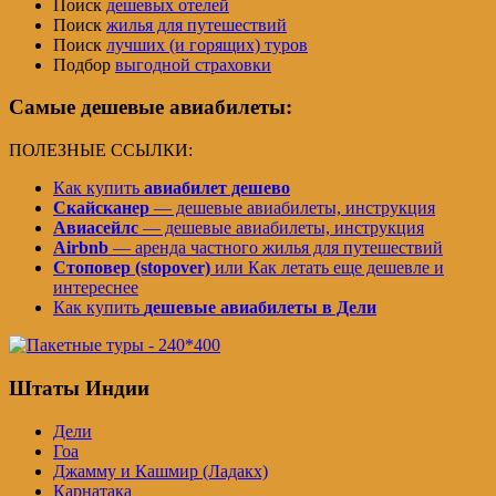
Поиск
дешевых отелей
Поиск
жилья для путешествий
Поиск
лучших (и горящих) туров
Подбор
выгодной страховки
Самые дешевые авиабилеты:
ПОЛЕЗНЫЕ ССЫЛКИ:
Как купить
авиабилет дешево
Скайсканер
— дешевые авиабилеты, инструкция
Авиасейлс
— дешевые авиабилеты, инструкция
Airbnb
— аренда частного жилья для путешествий
Стоповер (stopover)
или Как летать еще дешевле и
интереснее
Как купить
дешевые авиабилеты в Дели
Штаты Индии
Дели
Гоа
Джамму и Кашмир (Ладакх)
Карнатака