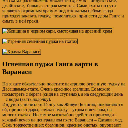
На гхатах расположено множество храмов – индуистские,
джайнские, большая старая мечеть… Сами гхаты по сути
являются огромным храмом под открытым небом: сюда
приходят заказать пуджу, помолиться, принести дары Ганге и
смыть в ней грехи.
Огненная пуджа Ганга аарти в
Варанаси
На закате обязательно посетите вечернюю огненную пуджу на
Дасашвамед-гхате. Очень красивое зрелище. Ее можно
посмотреть с берега (сидя на ступенях), а на следующий день
– с воды (взять лодочку).
Индуисты почитают Гангу как Живую Богиню, поклоняются
ей, приносят дары, служат пуджу – утром и вечером, на
многих гхатах. Но самое масштабное действо происходит
каждый вечер на центральном гхате Варанаси – Дасашвамед.
Семь торжественных браминов, красиво одетых, окуривают