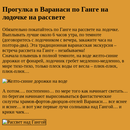
Прогулка в Варанаси по Ганге на
лодочке на рассвете
Обязательно покатайтесь по Ганге на рассвете на лодочке.
Выплывать лучше около 6 часов утра, по темноте
(договоритесь с лодочником с вечера, закажите часа на
полтора-два). Эта традиционная варанасская экскурсия –
встреча рассвета на Ганге – незабываема!
Сначала плывешь в полной темноте, на воде желто-синие
дорожки от фонарей, лодочник гребет медленно-медленно, в
мире тихо-тихо, только плеск воды от весла – плюх-плюх,
плюх-плюх…
А потом…. постепенно… по мере того как начинает светать…
по берегам начинают вырисовываться фантастические
силуэты храмов-фортов-дворцов-отелей Варанаси… все яснее
и яснее… и вот уже первые лучи солнышка над Гангой… и
крики чаек…