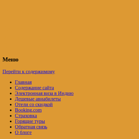
Индия – трип
Самостоятельные путешествия по
Индии и не только. Блог Татьяны
Осташевской
Меню
Перейти к содержимому
Главная
Содержание сайта
Электронная виза в Индию
Дешевые авиабилеты
Отели со скидкой
Booking.com
Страховка
Горящие туры
Обратная связь
О блоге