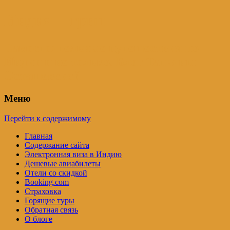
Индия – трип
Самостоятельные путешествия по
Индии и не только. Блог Татьяны
Осташевской
Меню
Перейти к содержимому
Главная
Содержание сайта
Электронная виза в Индию
Дешевые авиабилеты
Отели со скидкой
Booking.com
Страховка
Горящие туры
Обратная связь
О блоге