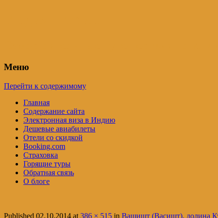
Индия – трип
Самостоятельные путешествия по Инди
Меню
Перейти к содержимому
Главная
Содержание сайта
Электронная виза в Индию
Дешевые авиабилеты
Отели со скидкой
Booking.com
Страховка
Горящие туры
Обратная связь
О блоге
Published
02.10.2014
at
386 × 515
in
Вашишт (Васишт), долина Ку