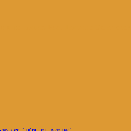
и и не только. Блог Татьяны Осташевс
ллу, квест “найти грот в водопаде”
.