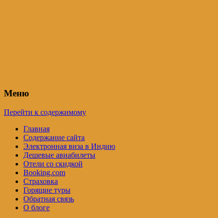
Индия – трип
Самостоятельные путешествия по
Индии и не только. Блог Татьяны
Осташевской
Меню
Перейти к содержимому
Главная
Содержание сайта
Электронная виза в Индию
Дешевые авиабилеты
Отели со скидкой
Booking.com
Страховка
Горящие туры
Обратная связь
О блоге