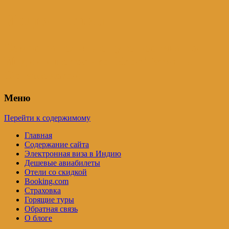
Индия – трип
Самостоятельные путешествия по
Индии и не только. Блог Татьяны
Осташевской
Меню
Перейти к содержимому
Главная
Содержание сайта
Электронная виза в Индию
Дешевые авиабилеты
Отели со скидкой
Booking.com
Страховка
Горящие туры
Обратная связь
О блоге