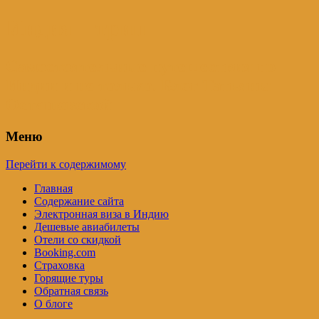
Индия – трип
Самостоятельные путешествия по
Индии и не только. Блог Татьяны
Осташевской
Меню
Перейти к содержимому
Главная
Содержание сайта
Электронная виза в Индию
Дешевые авиабилеты
Отели со скидкой
Booking.com
Страховка
Горящие туры
Обратная связь
О блоге