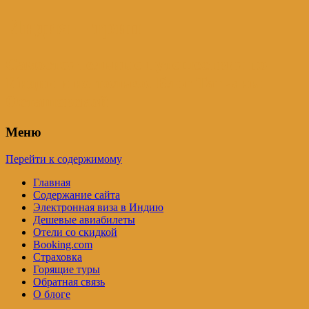
Индия – трип
Самостоятельные путешествия по
Индии и не только. Блог Татьяны
Осташевской
Меню
Перейти к содержимому
Главная
Содержание сайта
Электронная виза в Индию
Дешевые авиабилеты
Отели со скидкой
Booking.com
Страховка
Горящие туры
Обратная связь
О блоге