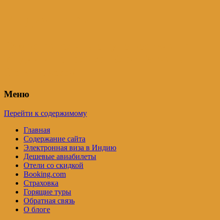
Индия – трип
Самостоятельные путешествия по
Индии и не только. Блог Татьяны
Осташевской
Меню
Перейти к содержимому
Главная
Содержание сайта
Электронная виза в Индию
Дешевые авиабилеты
Отели со скидкой
Booking.com
Страховка
Горящие туры
Обратная связь
О блоге