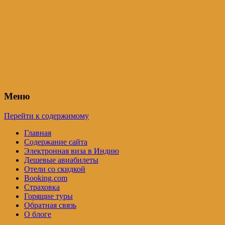
Индия – трип
Самостоятельные путешествия по
Индии и не только. Блог Татьяны
Осташевской
Меню
Перейти к содержимому
Главная
Содержание сайта
Электронная виза в Индию
Дешевые авиабилеты
Отели со скидкой
Booking.com
Страховка
Горящие туры
Обратная связь
О блоге