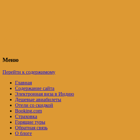
Индия – трип
Самостоятельные путешествия по
Индии и не только. Блог Татьяны
Осташевской
Меню
Перейти к содержимому
Главная
Содержание сайта
Электронная виза в Индию
Дешевые авиабилеты
Отели со скидкой
Booking.com
Страховка
Горящие туры
Обратная связь
О блоге