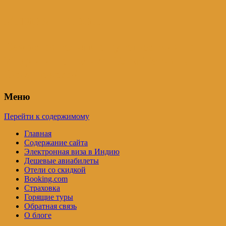
Индия – трип
Самостоятельные путешествия по
Индии и не только. Блог Татьяны
Осташевской
Меню
Перейти к содержимому
Главная
Содержание сайта
Электронная виза в Индию
Дешевые авиабилеты
Отели со скидкой
Booking.com
Страховка
Горящие туры
Обратная связь
О блоге