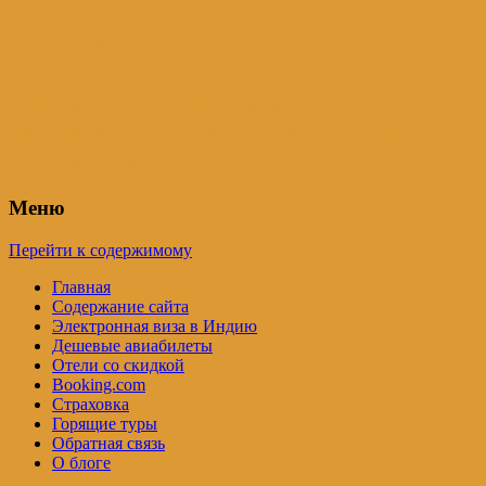
Индия – трип
Самостоятельные путешествия по
Индии и не только. Блог Татьяны
Осташевской
Меню
Перейти к содержимому
Главная
Содержание сайта
Электронная виза в Индию
Дешевые авиабилеты
Отели со скидкой
Booking.com
Страховка
Горящие туры
Обратная связь
О блоге