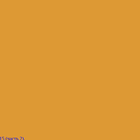
и и не только. Блог Татьяны Осташевс
5 (часть 2)
.