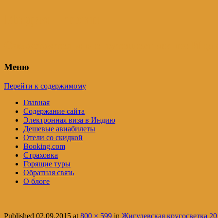
Индия – трип
Самостоятельные путешествия по Инди
Меню
Перейти к содержимому
Главная
Содержание сайта
Электронная виза в Индию
Дешевые авиабилеты
Отели со скидкой
Booking.com
Страховка
Горящие туры
Обратная связь
О блоге
Published
02.09.2015
at
800 × 599
in
Жигулевская кругосветка 201