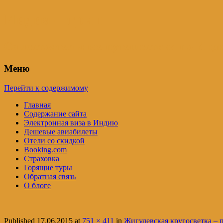
Индия – трип
Самостоятельные путешествия по Инди
Меню
Перейти к содержимому
Главная
Содержание сайта
Электронная виза в Индию
Дешевые авиабилеты
Отели со скидкой
Booking.com
Страховка
Горящие туры
Обратная связь
О блоге
Published
17.06.2015
at
751 × 411
in
Жигулевская кругосветка – 