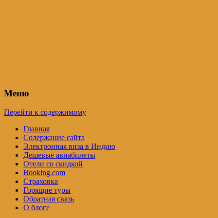
Индия – трип
Самостоятельные путешествия по
Индии и не только. Блог Татьяны
Осташевской
Меню
Перейти к содержимому
Главная
Содержание сайта
Электронная виза в Индию
Дешевые авиабилеты
Отели со скидкой
Booking.com
Страховка
Горящие туры
Обратная связь
О блоге