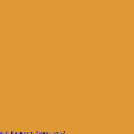
и и не только. Блог Татьяны Осташевс
ал), Кхорикхет- Джагат, день 2
.