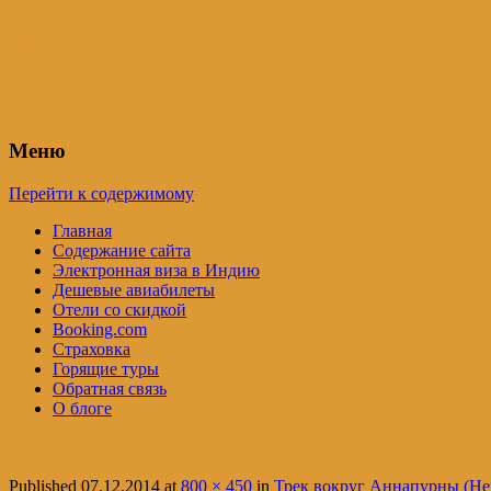
Индия – трип
Самостоятельные путешествия по Инди
Меню
Перейти к содержимому
Главная
Содержание сайта
Электронная виза в Индию
Дешевые авиабилеты
Отели со скидкой
Booking.com
Страховка
Горящие туры
Обратная связь
О блоге
Published
07.12.2014
at
800 × 450
in
Трек вокруг Аннапурны (Неп