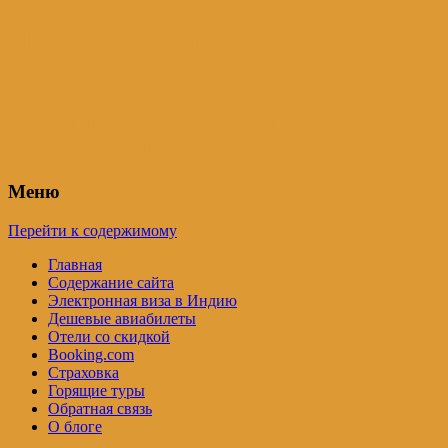
Индия – трип
Самостоятельные путешествия по
Индии и не только. Блог Татьяны
Осташевской
Меню
Перейти к содержимому
Главная
Содержание сайта
Электронная виза в Индию
Дешевые авиабилеты
Отели со скидкой
Booking.com
Страховка
Горящие туры
Обратная связь
О блоге